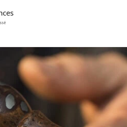
ances
ssé