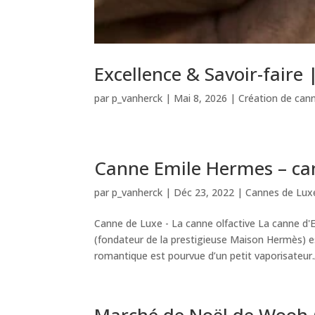
Excellence & Savoir-faire
par
p_vanherck
|
Mai 8, 2026
|
Création de can
Canne Emile Hermes – can
par
p_vanherck
|
Déc 23, 2022
|
Cannes de Luxe
Canne de Luxe - La canne olfactive La canne d'
(fondateur de la prestigieuse Maison Hermès) e
romantique est pourvue d’un petit vaporisateur.A
Marché de Noël de Wooh O