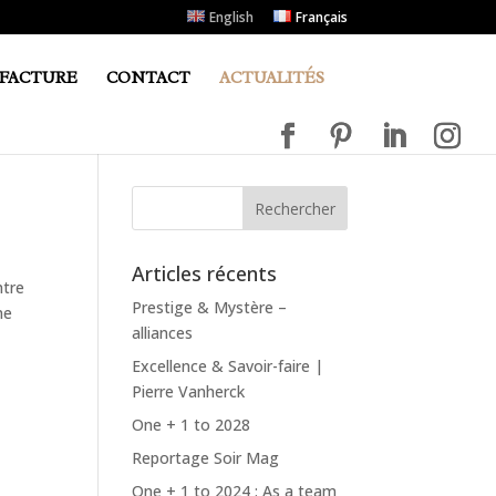
English
Français
FACTURE
CONTACT
ACTUALITÉS
Articles récents
ntre
Prestige & Mystère –
ne
alliances
Excellence & Savoir-faire |
Pierre Vanherck
One + 1 to 2028
Reportage Soir Mag
One + 1 to 2024 : As a team