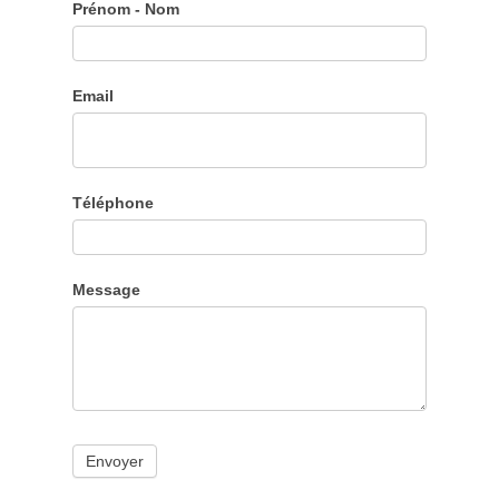
Contact
Prénom - Nom
object
Email
Téléphone
Message
Envoyer